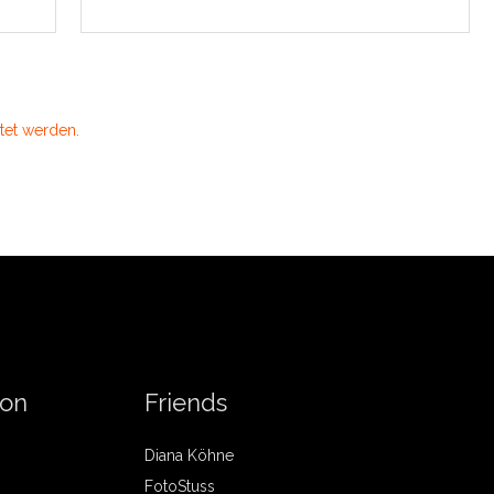
tet werden.
 on
Friends
Diana Köhne
FotoStuss